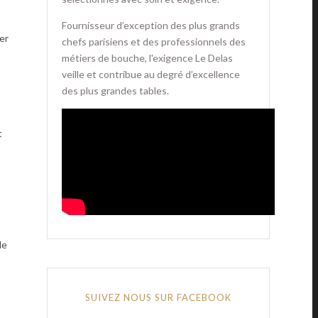
Fournisseur d’exception des plus grands
ter
chefs parisiens et des professionnels des
métiers de bouche, l'exigence Le Delas
veille et contribue au degré d’excellence
des plus grandes tables.
t
de
SUIVEZ NOUS SUR FACEBOOK