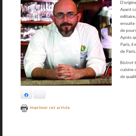
D’origin
Ayant co
militaire
ensuite 
de pours
Après q
Paris, i
de Paris
Bistrot 
cuisine 
de quali
Facebook
Bluesky
Imprimer cet article