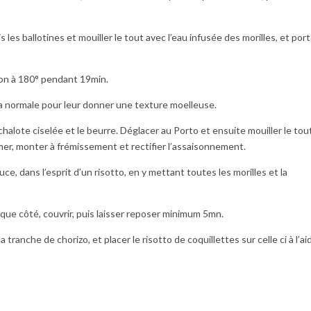
s les ballotines et mouiller le tout avec l’eau infusée des morilles, et por
son à 180° pendant 19min.
la normale pour leur donner une texture moelleuse.
chalote ciselée et le beurre. Déglacer au Porto et ensuite mouiller le tou
émer, monter à frémissement et rectifier l’assaisonnement.
ce, dans l’esprit d’un risotto, en y mettant toutes les morilles et la
aque côté, couvrir, puis laisser reposer minimum 5mn.
 tranche de chorizo, et placer le risotto de coquillettes sur celle ci à l’ai