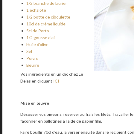
1/2 branche de laurier
1 échalote
1/2 botte de ciboulette
10cl de crème liquide
5cl de Porto
1/2 gousse d’ail
Huile d’olive
Sel
Poivre
Beurre
Vos ingrédients en un clic chez Le
Delas en cliquant
ICI
Mise en œuvre
Désosser vos pigeons, réserver au frais les filets. Travailler
façonner en ballotines à l’aide de papier film.
Faire bouillir 70cl d’eau, la verser ensuite dans le récipient c