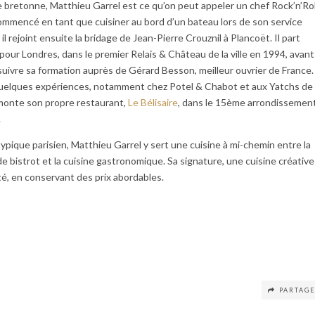
e bretonne, Matthieu Garrel est ce qu’on peut appeler un chef Rock’n’Rol
mmencé en tant que cuisiner au bord d’un bateau lors de son service
, il rejoint ensuite la bridage de Jean-Pierre Crouznil à Plancoët. Il part
pour Londres, dans le premier Relais & Château de la ville en 1994, avant
uivre sa formation auprès de Gérard Besson, meilleur ouvrier de France.
uelques expériences, notamment chez Potel & Chabot et aux Yatchs de
l monte son propre restaurant,
Le Bélisaire
, dans le 15ème arrondissemen
.
typique parisien, Matthieu Garrel y sert une cuisine à mi-chemin entre la
de bistrot et la cuisine gastronomique. Sa signature, une cuisine créative
té, en conservant des prix abordables.
PARTAG