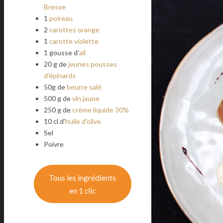
Bresse
1
poireau
2
carottes orange
1
carotte violette
1 gousse d’
ail
20 g de
jeunes pousses
d’épinards
50g de
beurre salé
500 g de
vin jaune
250 g de
crème liquide 30%
10 cl d'
huile d’olive
Sel
Poivre
Tous les ingrédients
en 1 clic