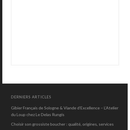
DERNIERS ARTICLES
Gibier Français de Sologne & Viande d’Excellence – L’Atelier
du Loup chez Le Delas Rungis
Choisir son grossiste boucher : qualité, origines, services