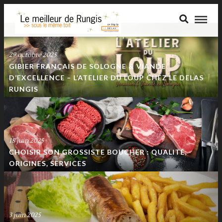
29 octobre 2025
GIBIER FRANÇAIS DE SOLOGNE & VIANDE
D’EXCELLENCE – L’ATELIER DU LOUP CHEZ LE DELAS
RUNGIS
18 juin 2025
CHOISIR SON GROSSISTE BOUCHER : QUALITÉ,
ORIGINES, SERVICES
3 juin 2025