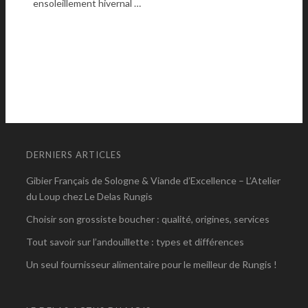
ensoleillement hivernal …
DERNIERS ARTICLES
Gibier Français de Sologne & Viande d’Excellence – L’Atelier
du Loup chez Le Delas Rungis
Choisir son grossiste boucher : qualité, origines, services
Tout savoir sur l’andouillette : types et différences
Un seul fournisseur alimentaire pour le meilleur de Rungis !