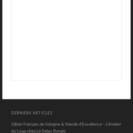
DERNIERS ARTICLES
Gibier Français de Sologne & Viande d’Excellence – L’Atelier
du Loup chez Le Delas Rungis