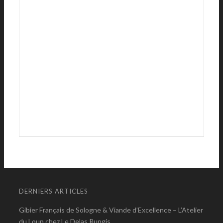
DERNIERS ARTICLES
Gibier Français de Sologne & Viande d’Excellence – L’Atelier
du Loup chez Le Delas Rungis