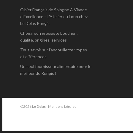
Gibier Français de Sologne & Viande
d’Excellence – L’Atelier du Loup chez
Le Delas Rungis
Choisir son grossiste boucher :
qualité, origines, services
Tout savoir sur l’andouillette : types
et différences
Un seul fournisseur alimentaire pour le
meilleur de Rungis !
©2026
Le Delas
|
Mentions Légales