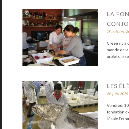
LA FON
CONJOI
18 octobre 2
Créée il y a
monde de la 
projets ass
LES ÉL
20 juin 2016
Vendredi 10
fondation d'
l'école Fer