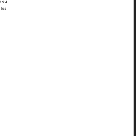
a eu
 les
Y