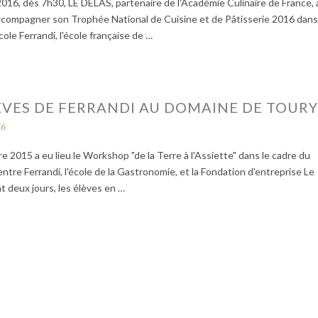
016, dès 7h30, LE DELAS, partenaire de l'Académie Culinaire de France, 
’accompagner son Trophée National de Cuisine et de Pâtisserie 2016 dans
cole Ferrandi, l'école française de …
ÈVES DE FERRANDI AU DOMAINE DE TOUR
16
 2015 a eu lieu le Workshop "de la Terre à l'Assiette" dans le cadre du
entre Ferrandi, l'école de la Gastronomie, et la Fondation d'entreprise Le
t deux jours, les élèves en …