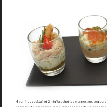
4 verrines cocktail et 2 mini brochettes marines aux couleur
Ingrédients (par verrine) 1ère verrine : 5g de délice de basili