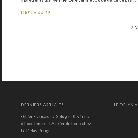
LIRE LA SUITE
A 
DERNIERS ARTICLES
LE DELAS 
Gibier Français de Sologne & Viande
d’Excellence – L’Atelier du Loup chez
Le Delas Rungis