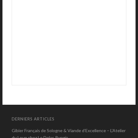
DERNIERS ARTICLES
Gibier Français de Sologne & Viande d’Excellence – L’Atelier
du Loup chez Le Delas Rungis