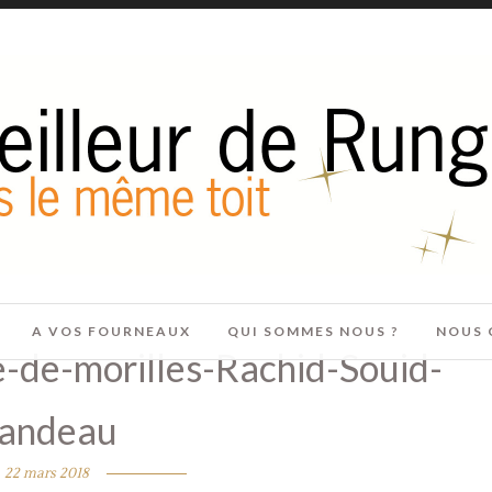
A VOS FOURNEAUX
QUI SOMMES NOUS ?
NOUS 
e-de-morilles-Rachid-Souid-
andeau
22 mars 2018