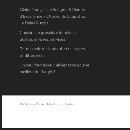
Gibier Français de Sologne & Viande
d’Excellence – L’Atelier du Loup chez
Le Delas Rungis
Choisir son grossiste boucher :
qualité, origines, services
Tout savoir sur l’andouillette : types
et différences
Un seul fournisseur alimentaire pour le
meilleur de Rungis !
©2026
Le Delas
|
Mentions Légales