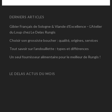
DERNIERS ARTICLES
Gibier Français de Sologne & Viande d’Excellence – L’Atelier
du Loup chez Le Delas Rungis
Choisir son grossiste boucher : qualité, origines, services
Tout savoir sur l’andouillette : types et différences
Un seul fournisseur alimentaire pour le meilleur de Rungis !
LE DELAS ACTUS DU MOIS