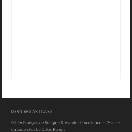
DERNIERS ARTICLES
Gibier Français de Sologne & Viande d’Excellence – L’Atelier
du Loup chez Le Delas Rungis