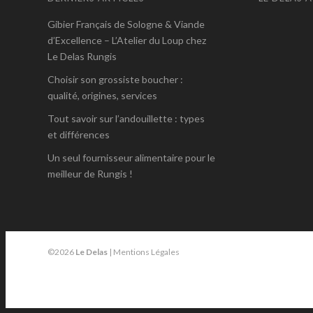
Gibier Français de Sologne & Viande
d’Excellence – L’Atelier du Loup chez
Le Delas Rungis
Choisir son grossiste boucher :
qualité, origines, services
Tout savoir sur l’andouillette : types
et différences
Un seul fournisseur alimentaire pour le
meilleur de Rungis !
©2026
Le Delas
|
Mentions Légales