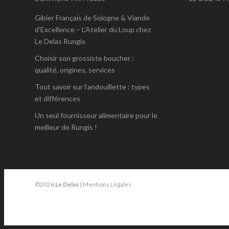
Gibier Français de Sologne & Viande
d’Excellence – L’Atelier du Loup chez
Le Delas Rungis
Choisir son grossiste boucher :
qualité, origines, services
Tout savoir sur l’andouillette : types
et différences
Un seul fournisseur alimentaire pour le
meilleur de Rungis !
©2026
Le Delas
|
Mentions Légales