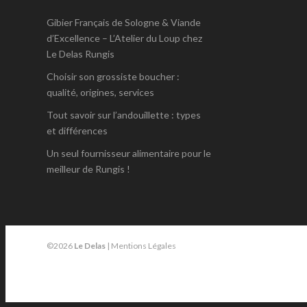
Gibier Français de Sologne & Viande
d’Excellence – L’Atelier du Loup chez
Le Delas Rungis
Choisir son grossiste boucher :
qualité, origines, services
Tout savoir sur l’andouillette : types
et différences
Un seul fournisseur alimentaire pour le
meilleur de Rungis !
©2026
Le Delas
|
Mentions Légales