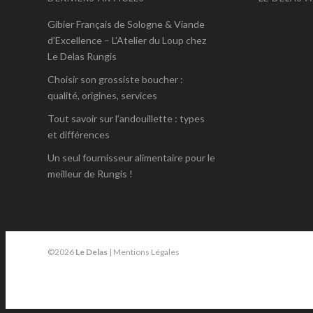
Gibier Français de Sologne & Viande
d’Excellence – L’Atelier du Loup chez
Le Delas Rungis
Choisir son grossiste boucher :
qualité, origines, services
Tout savoir sur l’andouillette : types
et différences
Un seul fournisseur alimentaire pour le
meilleur de Rungis !
©2026
Le Delas
|
Mentions Légales