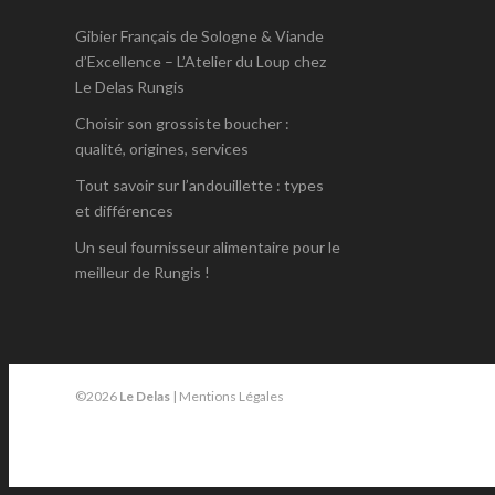
Gibier Français de Sologne & Viande
d’Excellence – L’Atelier du Loup chez
Le Delas Rungis
Choisir son grossiste boucher :
qualité, origines, services
Tout savoir sur l’andouillette : types
et différences
Un seul fournisseur alimentaire pour le
meilleur de Rungis !
©2026
Le Delas
|
Mentions Légales