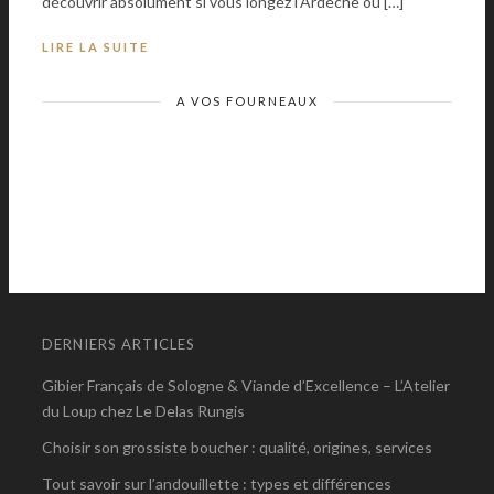
découvrir absolument si vous longez l’Ardèche ou […]
LIRE LA SUITE
A VOS FOURNEAUX
DERNIERS ARTICLES
Gibier Français de Sologne & Viande d’Excellence – L’Atelier
du Loup chez Le Delas Rungis
Choisir son grossiste boucher : qualité, origines, services
Tout savoir sur l’andouillette : types et différences