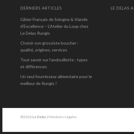
DERNIERS ARTICLES
LE DELAS 
Gibier Français de Sologne & Viande
d’Excellence – L’Atelier du Loup chez
Le Delas Rungis
Choisir son grossiste boucher :
qualité, origines, services
Tout savoir sur l’andouillette : types
et différences
Un seul fournisseur alimentaire pour le
meilleur de Rungis !
©2026
Le Delas
|
Mentions Légales