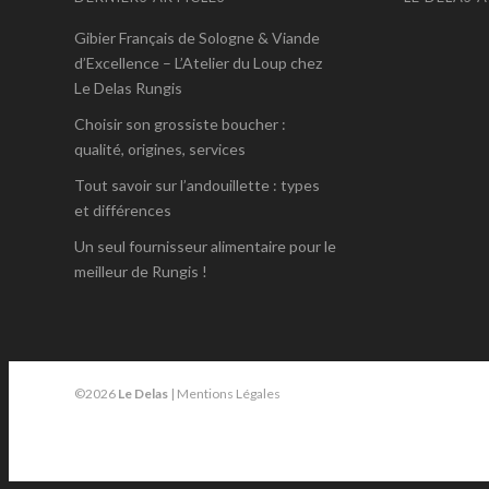
Gibier Français de Sologne & Viande
d’Excellence – L’Atelier du Loup chez
Le Delas Rungis
Choisir son grossiste boucher :
qualité, origines, services
Tout savoir sur l’andouillette : types
et différences
Un seul fournisseur alimentaire pour le
meilleur de Rungis !
©2026
Le Delas
|
Mentions Légales