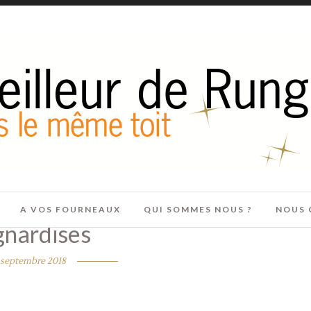
A VOS FOURNEAUX
QUI SOMMES NOUS ?
NOUS 
gnardises
 septembre 2018