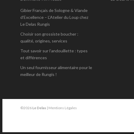
Gibier Français de Sologne & Viande
d’Excellence – L’Atelier du Loup chez
Le Delas Rungis
Choisir son grossiste boucher :
qualité, origines, services
Tout savoir sur l’andouillette : types
et différences
Un seul fournisseur alimentaire pour le
meilleur de Rungis !
©2026
Le Delas
|
Mentions Légales