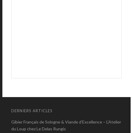
DERNIERS ARTICLES
Gibier Français de Sologne & Viande d’Excellence – L’Atelier
du Loup chez Le Delas Rungis