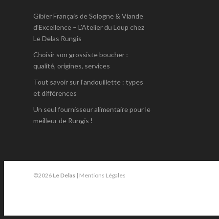
Gibier Français de Sologne & Viande
d’Excellence – L’Atelier du Loup chez
Le Delas Rungis
Choisir son grossiste boucher :
qualité, origines, services
Tout savoir sur l’andouillette : types
et différences
Un seul fournisseur alimentaire pour le
meilleur de Rungis !
©2026
Le Delas
|
Mentions Légales