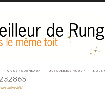
A VOS FOURNEAUX
QUI SOMMES NOUS ?
NOUS 
23286S
9 novembre 2018