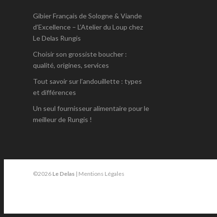
Gibier Français de Sologne & Viande
d’Excellence – L’Atelier du Loup chez
Le Delas Rungis
Choisir son grossiste boucher :
qualité, origines, services
Tout savoir sur l’andouillette : types
et différences
Un seul fournisseur alimentaire pour le
meilleur de Rungis !
©2026
Le Delas
|
Mentions Légales