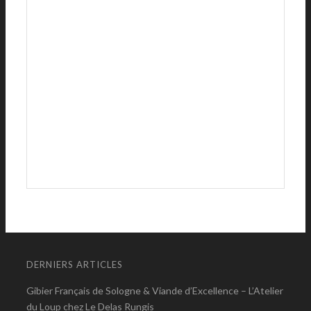
DERNIERS ARTICLES
Gibier Français de Sologne & Viande d’Excellence – L’Atelier
du Loup chez Le Delas Rungis