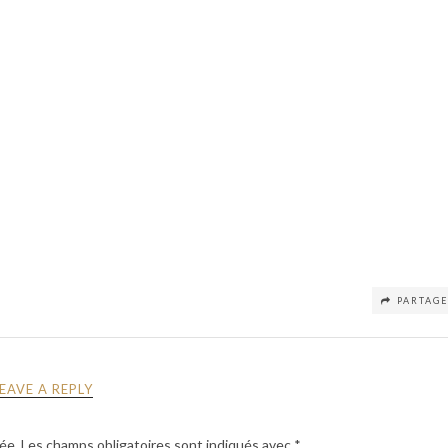
PARTAG
LEAVE A REPLY
ée.
Les champs obligatoires sont indiqués avec
*