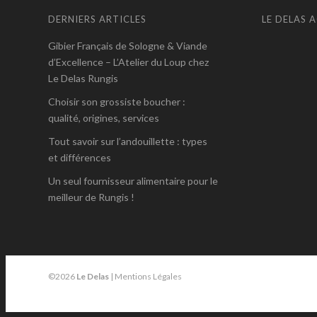
DERNIERS ARTICLES
LE DELAS 
Gibier Français de Sologne & Viande
d’Excellence – L’Atelier du Loup chez
Le Delas Rungis
Choisir son grossiste boucher :
qualité, origines, services
Tout savoir sur l’andouillette : types
et différences
Un seul fournisseur alimentaire pour le
meilleur de Rungis !
©2026
Le Delas
|
Mentions Légales