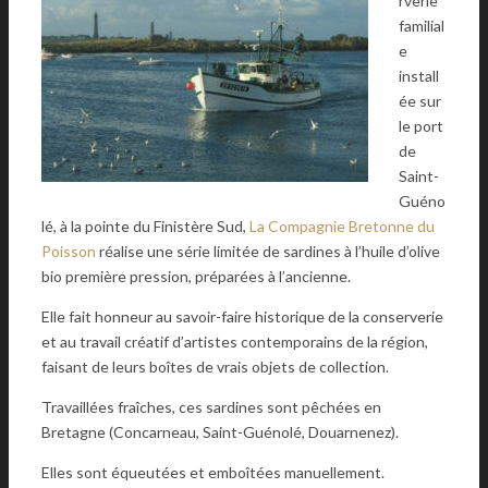
rverie
familial
e
install
ée sur
le port
de
Saint-
Guéno
lé, à la pointe du Finistère Sud,
La Compagnie Bretonne du
Poisson
réalise une série limitée de sardines à l’huile d’olive
bio première pression, préparées à l’ancienne.
Elle fait honneur au savoir-faire historique de la conserverie
et au travail créatif d’artistes contemporains de la région,
faisant de leurs boîtes de vrais objets de collection.
Travaillées fraîches, ces sardines sont pêchées en
Bretagne (Concarneau, Saint-Guénolé, Douarnenez).
Elles sont équeutées et emboîtées manuellement.